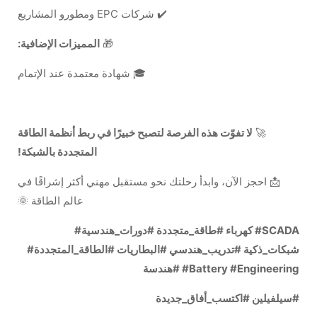
✔️ شركات EPC ومطورو المشاريع
🎁
المميزات الإضافية:
🎓 شهادة معتمدة عند الإتمام
🚀
لا تفوّت هذه الفرصة لتصبح خبيرًا في ربط أنظمة الطاقة
المتجددة بالشبكة!
📩 احجز الآن، وابدأ رحلتك نحو مستقبل مهني أكثر إشراقًا في
عالم الطاقة 🌞
#كهرباء #طاقة_متجددة #دورات_هندسية #SCADA
#شبكات_ذكية #تدريب_هندسي #البطاريات #الطاقة_المتجددة
#هندسة #Battery #Engineering
#سيلفيلين #اكتسب_أفاق_جديدة