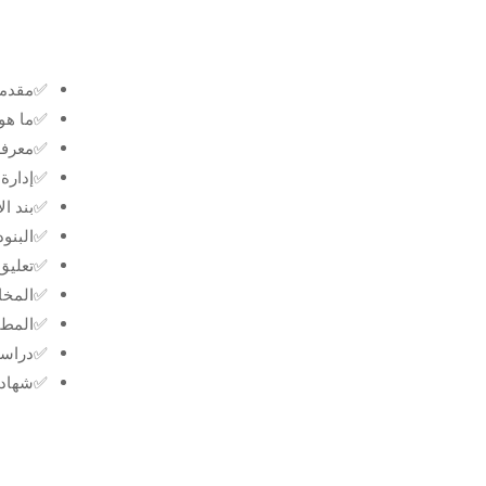
✅مقدمة 
✅ما هو 
✅معرفة 
✅إدارة 
✅بند ال
✅البنود
✅تعليق ا
✅المخاط
✅المطال
✅دراسة
✅شهادة اك