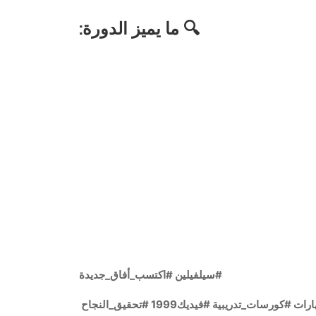
🔍 ما يميز الدورة:
#سيلفيلين #اكتسب_أفاق_جديدة
ورسات_تدريبية #فيديك1999 #تحقيق_النجاح