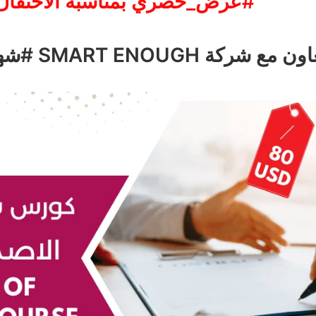
عرض_حصري بمناسبة الاحتفال بمرور 10 سنوات#
شركة SMART ENOUGH #شهادات_معتمدة_بالسعودية