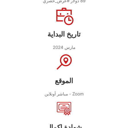
89 دولار
#عرض_حصري
تاريخ البداية
مارس 2024
الموقع
مباشر أونلاين - Zoom
شهادة اكمال