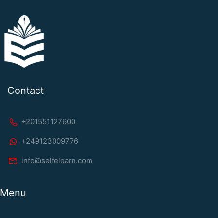
Contact
+201551127600
+249123009776
info@selfelearn.com
Menu