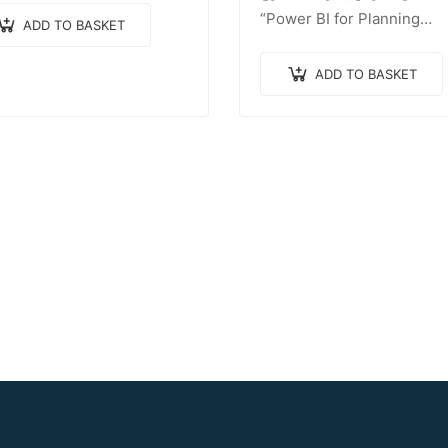
“Power BI for Planning
ADD TO BASKET
Engineers” مع المهندس / أحمد
 الله مهندس تخطيط متخصص
ADD TO BASKET
ع أكثر من