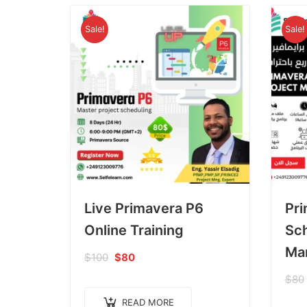
Sale!
Sale!
Live Primavera P6
Pri
Online Training
Sc
Ma
$
100
$
80
$
80
READ MORE