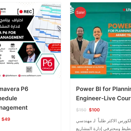
Sale!
mavera P6
Power BI for Planni
hedule
Engineer-Live Cou
nagement
$
150
$
100
$
49
لكورس الاكثر طلباً لـ مهندسي
طيط ومحترفي إدارة المشاريع