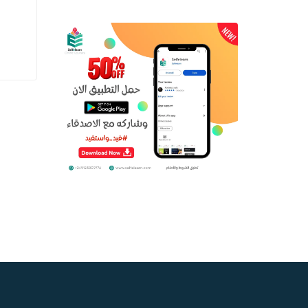
دفع
في إدارة المشاريع م…