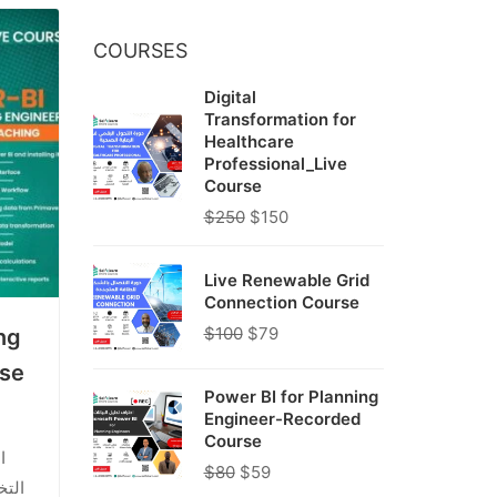
COURSES
Digital
Transformation for
Healthcare
Professional_Live
Course
$
250
$
150
Live Renewable Grid
Connection Course
$
100
$
79
ng
rse
Power BI for Planning
Engineer-Recorded
Course
ا
$
80
$
59
التخ