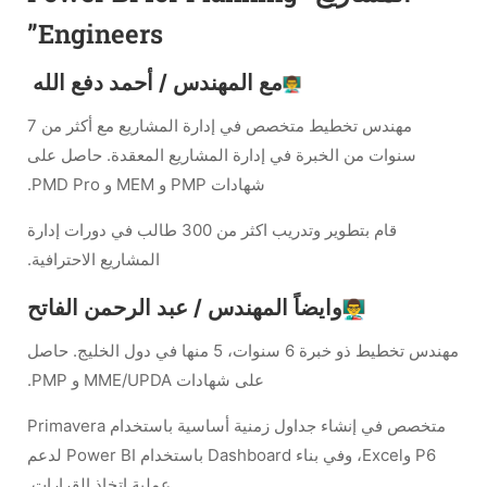
Engineers”
مع المهندس / أحمد دفع الله
مهندس تخطيط متخصص في إدارة المشاريع مع أكثر من 7
سنوات من الخبرة في إدارة المشاريع المعقدة. حاصل على
شهادات PMP و MEM و PMD Pro.
قام بتطوير وتدريب اكثر من 300 طالب في دورات إدارة
المشاريع الاحترافية.
وايضاً المهندس / عبد الرحمن الفاتح
مهندس تخطيط ذو خبرة 6 سنوات، 5 منها في دول الخليج. حاصل
على شهادات MME/UPDA و PMP.
متخصص في إنشاء جداول زمنية أساسية باستخدام Primavera
P6 وExcel، وفي بناء Dashboard باستخدام Power BI لدعم
عملية اتخاذ القرارات.