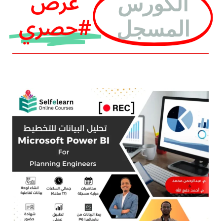
عرض
الكورس
حصري#
المسجل